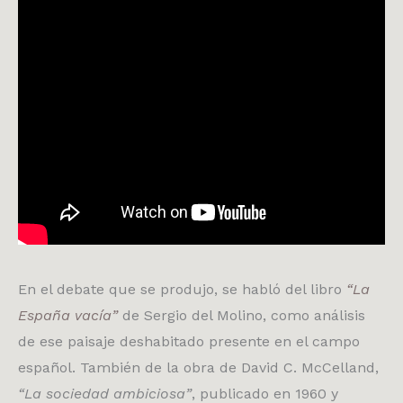
En el debate que se produjo, se habló del libro
“La
España vacía”
de Sergio del Molino, como análisis
de ese paisaje deshabitado presente en el campo
español. También de la obra de David C. McCelland,
“La sociedad ambiciosa”
, publicado en 1960 y