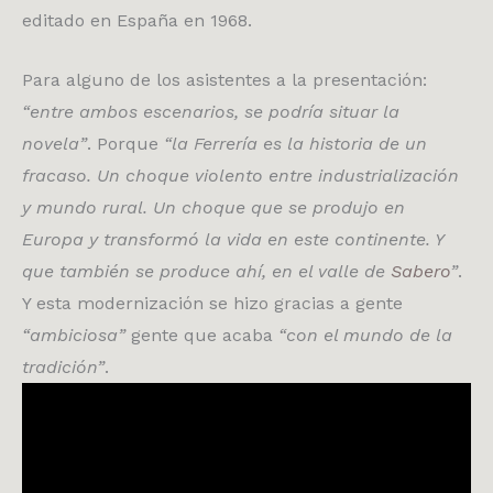
editado en España en 1968.
Para alguno de los asistentes a la presentación:
“entre ambos escenarios, se podría situar la
novela”
. Porque
“la Ferrería es la historia de un
fracaso. Un choque violento entre industrialización
y mundo rural. Un choque que se produjo en
Europa y transformó la vida en este continente. Y
que también se produce ahí, en el valle de
Sabero
”
.
Y esta modernización se hizo gracias a gente
“ambiciosa”
gente que acaba
“con el mundo de la
tradición”
.