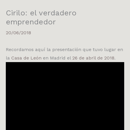
Cirilo: el verdadero
emprendedor
20/06/2018
Recordamos aquí la presentación que tuvo lugar en
la
Casa de León
en Madrid el
26 de abril de 2018
.