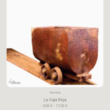
elegir
en
la
página
de
producto
Novela
La Caja Roja
3,00
€
-
17,50
€