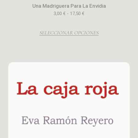
Una Madriguera Para La Envidia
3,00
€
-
17,50
€
SELECCIONAR OPCIONES
Rango
Este
de
producto
precios:
tiene
desde
3,00 €
múltiples
hasta
variantes.
17,50 €
Las
opciones
se
pueden