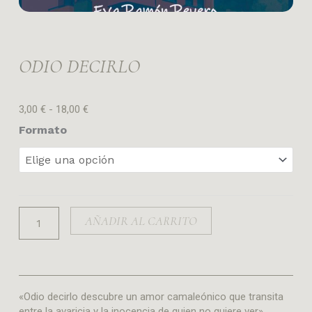
ODIO DECIRLO
Rango
3,00
€
-
18,00
€
de
Odio
Formato
precios:
decirlo
desde
3,00 €
cantidad
hasta
18,00 €
AÑADIR AL CARRITO
«Odio decirlo descubre un amor camaleónico que transita
entre la avaricia y la inocencia de quien no quiere ver».