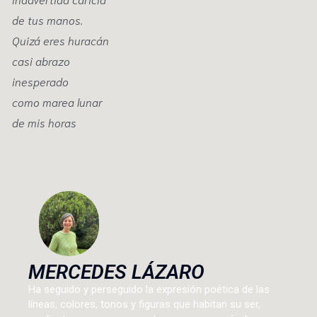
de tus manos.
Quizá eres huracán
casi abrazo
inesperado
como marea lunar
de mis horas
MERCEDES LÁZARO
Ha seguido y perseguido la expresión poética de las
líneas, colores, tonos y figuras que habitan su ser,